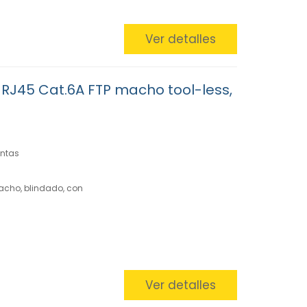
Ver detalles
RJ45 Cat.6A FTP macho tool-less,
entas
acho, blindado, con
Ver detalles