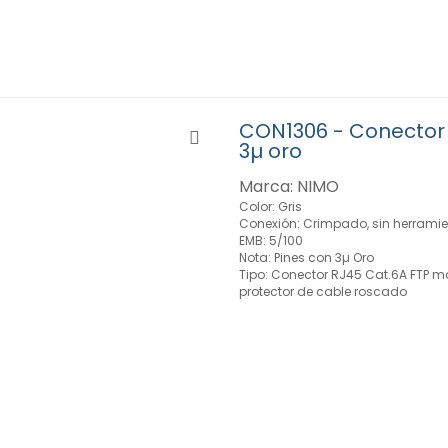
CON1306 - Conector 
3µ oro
Marca: NIMO
Color: Gris
Conexión: Crimpado, sin herrami
EMB: 5/100
Nota: Pines con 3µ Oro
Tipo: Conector RJ45 Cat.6A FTP m
protector de cable roscado