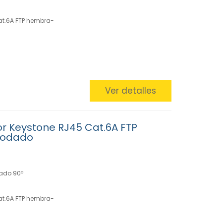
at.6A FTP hembra-
Ver detalles
r Keystone RJ45 Cat.6A FTP
codado
ado 90º
at.6A FTP hembra-