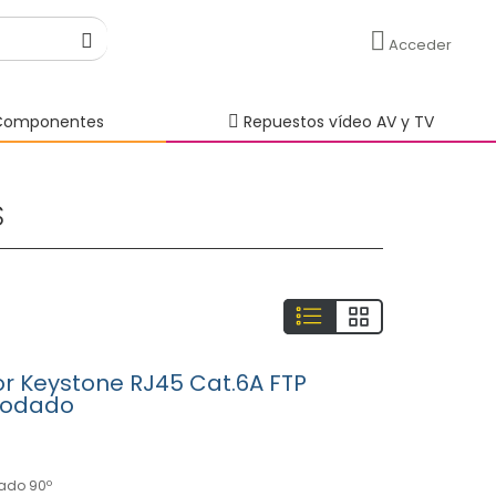
Acceder
omponentes
Repuestos vídeo AV y TV
S
r Keystone RJ45 Cat.6A FTP
codado
ado 90º