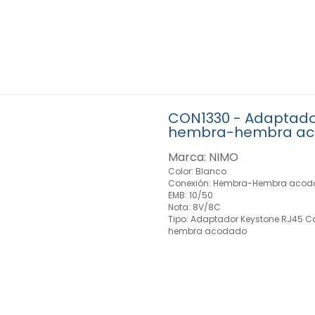
CON1330 - Adaptado
hembra-hembra a
Marca: NIMO
Color: Blanco
Conexión: Hembra-Hembra acod
EMB: 10/50
Nota: 8V/8C
Tipo: Adaptador Keystone RJ45 C
hembra acodado