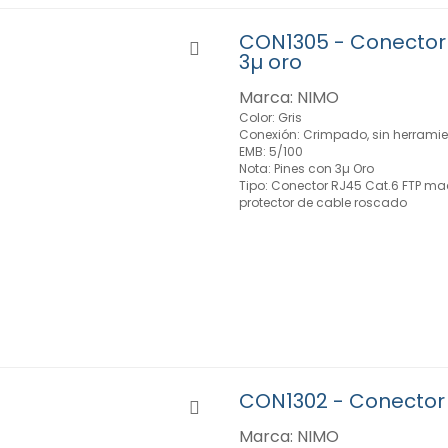
CON1305 - Conector 
3µ oro
Marca: NIMO
Color: Gris
Conexión: Crimpado, sin herrami
EMB: 5/100
Nota: Pines con 3µ Oro
Tipo: Conector RJ45 Cat.6 FTP ma
protector de cable roscado
CON1302 - Conector 
Marca: NIMO