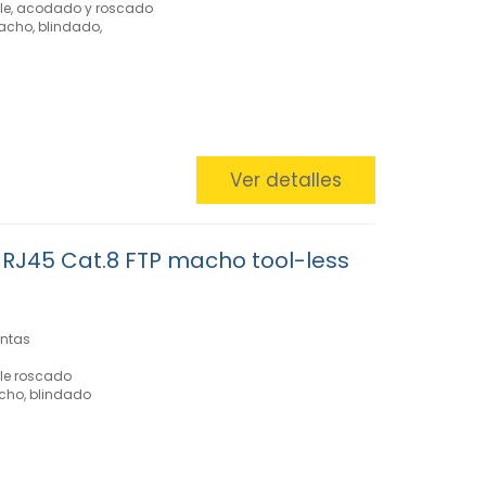
ble, acodado y roscado
acho, blindado,
Ver detalles
RJ45 Cat.8 FTP macho tool-less
entas
ble roscado
cho, blindado