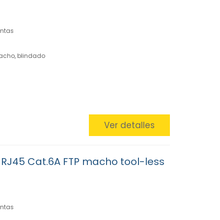
entas
macho, blindado
Ver detalles
RJ45 Cat.6A FTP macho tool-less
entas