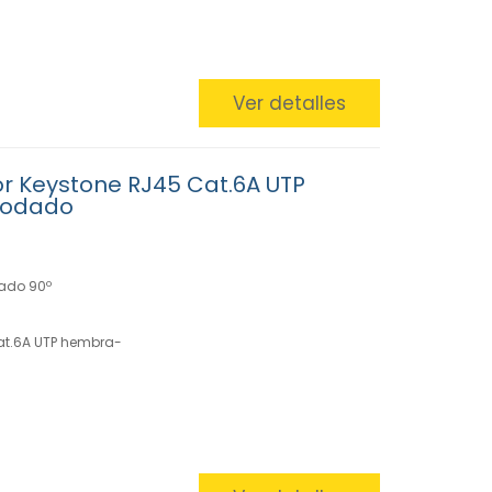
Ver detalles
r Keystone RJ45 Cat.6A UTP
codado
ado 90º
at.6A UTP hembra-