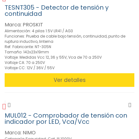
TESNT305 - Detector de tensión y
continuidad
Marca: PROSKIT
Alimentación: 4 pilas 1.5V LR41 / AG3
Funciones: Prueba de cable bajo tensión, continuidad, punto de
ruptura inductivo, linterna
Ref. Fabricante: NT-305N
Tamaño: 142x23x19mm
Voltaje: Medidas Vcc 12, 36 y 55V, Vca de 70 a 250V
Voltaje CA: 70 a 250V
Voltaje CC: 12V / 36V / 55V
Ver detalles
MUL012 - Comprobador de tensión con
indicador por LED, Vca/Vcc
Marca: NIMO
Categoría Seguridad: Cat. III 1000V