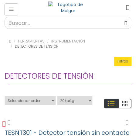
Herramientas
»
Almacenaje
HERRAMIENTAS
INSTRUMENTACIÓN
(56)
DETECTORES DE TENSIÓN
»
Destornilladores
Filtros
(189)
» Fibra
DETECTORES DE TENSIÓN
Optica
(26)
»
HAKKO
(650)
»
Herramientas
(324)
TESNT301 - Detector tensión sin contacto
»