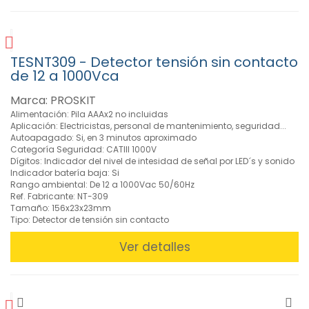
FILTROS
TESNT309 - Detector tensión sin contacto
de 12 a 1000Vca
BUSCADOR
Marca: PROSKIT
Alimentación: Pila AAAx2 no incluidas
CARACTERISTICAS
Aplicación: Electricistas, personal de mantenimiento, seguridad...
Autoapagado: Si, en 3 minutos aproximado
Categoría Seguridad: CATIII 1000V
Dígitos: Indicador del nivel de intesidad de señal por LED´s y sonido
Indicador batería baja: Si
MARCAS
Rango ambiental: De 12 a 1000Vac 50/60Hz
Ref. Fabricante: NT-309
Tamaño: 156x23x23mm
Tipo: Detector de tensión sin contacto
Ver detalles