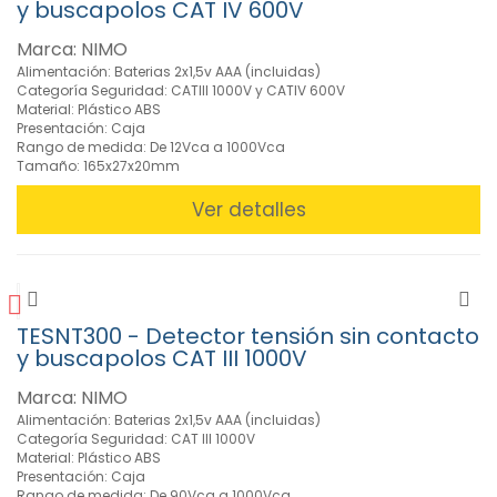
y buscapolos CAT IV 600V
Herramientas
aisladas VDE
Marca: NIMO
1000V (37)
Alimentación: Baterias 2x1,5v AAA (incluidas)
»
Categoría Seguridad: CATIII 1000V y CATIV 600V
Herramientas
Material: Plástico ABS
Eléctricas
Presentación: Caja
Rango de medida: De 12Vca a 1000Vca
(43)
Tamaño: 165x27x20mm
»
Instrumentación
Ver detalles
(111)
Capacímetros
(2)
Comprobadores
instalaciones
TESNT300 - Detector tensión sin contacto
eléctricas
y buscapolos CAT III 1000V
(4)
Marca: NIMO
Detectores
de
Alimentación: Baterias 2x1,5v AAA (incluidas)
Categoría Seguridad: CAT III 1000V
Tensión
Material: Plástico ABS
(9)
Presentación: Caja
Medidores
Rango de medida: De 90Vca a 1000Vca