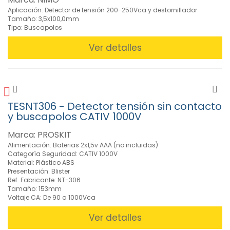
Tester
Aplicación: Detector de tensión 200-250Vca y destornillador
para
Tamaño: 3,5x100,0mm
Tipo: Buscapolos
Telecomunicaciones
(14)
Ver detalles
» Juegos de
Herramientas
(22)
» Limpieza y
Mantenimiento
TESNT306 - Detector tensión sin contacto
(55)
y buscapolos CATIV 1000V
»
Marca: PROSKIT
Linternas
Alimentación: Baterias 2x1,5v AAA (no incluidas)
(32)
Categoría Seguridad: CATIV 1000V
»
Material: Plástico ABS
Lupas
Presentación: Blister
Ref. Fabricante: NT-306
(22)
Tamaño: 153mm
»
Voltaje CA: De 90 a 1000Vca
Soldadura
(351)
Ver detalles