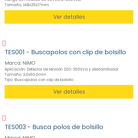
Medioambientales
Tamaño: 148x25x17mm
(14)
Ver detalles
Multímetros
Analógicos
(4)
Multímetros
Digitales
TES001 - Buscapolos con clip de bolsillo
(33)
Pinzas
Marca: NIMO
Amperimétricas
Aplicación: Detector de tensión 200-250Vca y destornillador
(9)
Tamaño: 3,0x60,0mm
Puntas
Tipo: Buscapolos con clip de bolsillo
de
Prueba
Ver detalles
(19)
Teléfonos
de
Prueba
Líneas
TES003 - Busca polos de bolsillo
Telefónicas
(3)
Marca: NIMO