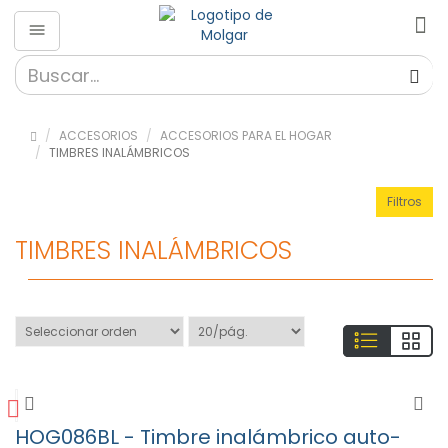
Accesorios
»
Accesorios
ACCESORIOS
ACCESORIOS PARA EL HOGAR
para el
TIMBRES INALÁMBRICOS
Hogar (58)
Detección
Filtros
y
prevención
TIMBRES INALÁMBRICOS
(21)
Domótica
y
Smarthome
(8)
Estaciones
meteorológicas
(16)
Relojes
HOG086BL - Timbre inalámbrico auto-
de