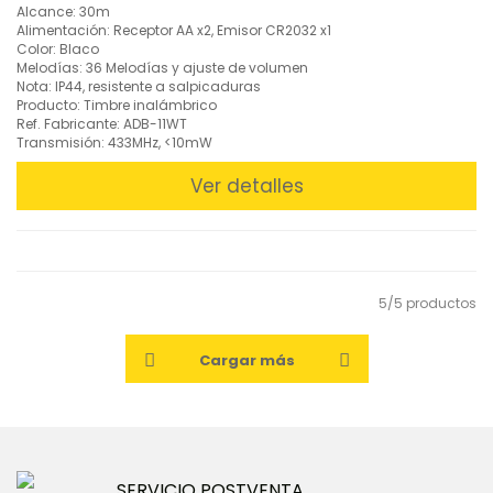
Alcance: 30m
Alimentación: Receptor AA x2, Emisor CR2032 x1
Color: Blaco
Melodías: 36 Melodías y ajuste de volumen
Nota: IP44, resistente a salpicaduras
Producto: Timbre inalámbrico
Ref. Fabricante: ADB-11WT
Transmisión: 433MHz, <10mW
Ver detalles
5/5 productos
Cargar más
SERVICIO POSTVENTA