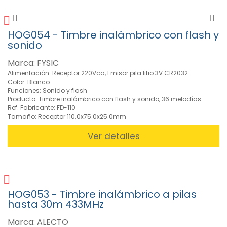
Talkie
(18)
HOG054 - Timbre inalámbrico con flash y
sonido
FILTROS
Marca: FYSIC
Alimentación: Receptor 220Vca, Emisor pila litio 3V CR2032
Color: Blanco
BUSCADOR
Funciones: Sonido y flash
Producto: Timbre inalámbrico con flash y sonido, 36 melodías
Ref. Fabricante: FD-110
Tamaño: Receptor 110.0x75.0x25.0mm
CARACTERISTICAS
Ver detalles
MARCAS
HOG053 - Timbre inalámbrico a pilas
hasta 30m 433MHz
Marca: ALECTO