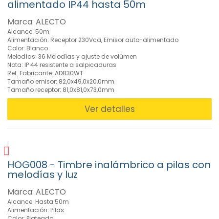
alimentado IP44 hasta 50m
Pared
(1)
Marca: ALECTO
Relojes
Alcance: 50m
despertador
Alimentación: Receptor 230Vca, Emisor auto-alimentado
(2)
Color: Blanco
Melodías: 36 Melodías y ajuste de volúmen
Timbres
Nota: IP 44 resistente a salpicaduras
Inalámbricos
Ref. Fabricante: ADB30WT
(8)
Tamaño emisor: 82,0x49,0x20,0mm
Tamaño receptor: 81,0x81,0x73,0mm
Videoporteros
y
Ver detalles
telefonillos
(2)
»
Audio
(5)
HOG008 - Timbre inalámbrico a pilas con
»
melodías y luz
Lámparas
Marca: ALECTO
y
Linternas
Alcance: Hasta 50m
Alimentación: Pilas
(6)
Color: Plateado