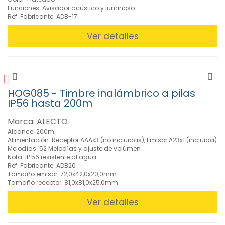
» Salud y
Funciones: Avisador acústico y luminoso
Bienestar
Ref. Fabricante: ADB-17
(25)
Ver detalles
»
Seguridad
y
vigilancia
(1)
HOG085 - Timbre inalámbrico a pilas
»
IP56 hasta 200m
Soportes
TV, LCD,
Marca: ALECTO
Altavoz
Alcance: 200m
(40)
Alimentación: Receptor AAAx3 (no incluidas), Emisor A23x1 (incluida)
»
Melodías: 52 Melodías y ajuste de volúmen
Telefonía
Nota: IP 56 resistente al agua
Ref. Fabricante: ADB20
(26)
Tamaño emisor: 72,0x42,0x20,0mm
»
Tamaño receptor: 81,0x81,0x25,0mm
Telemandos
(85)
Ver detalles
»
Walkie-