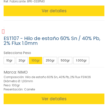
Lupas
Ref. Fabricante: 8PK-033PM0
(22)
Ver detalles
»
Soldadura
(351)
Accesorios
Antiestáticos
EST107 - Hilo de estaño 60% Sn / 40% Pb,
(7)
2% Flux 1.0mm
Conjuntos
para
Selecciona Peso
Soldadura
(12)
10gr
20gr
100gr
250gr
500gr
1.000gr
Crisoles
y
Marca: NIMO
Precalentadores
Composición: Hilo de estaño 60% Sn, 40% Pb, 2% Flux FSW26
(5)
Diámetro Ø: 1,00mm
Desoldadura
Peso: 100gr
Manual
Presentación: Carrete
(28)
Ver detalles
Estaciones
Aire