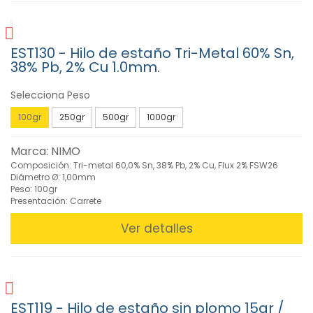
y
Des-
soldadoras
(12)
EST130 - Hilo de estaño Tri-Metal 60% Sn,
38% Pb, 2% Cu 1.0mm.
Estaciones
de
Soldadura
Selecciona Peso
(17)
100gr
250gr
500gr
1000gr
Estaño
y
Marca: NIMO
Flux
(28)
Composición: Tri-metal 60,0% Sn, 38% Pb, 2% Cu, Flux 2% FSW26
Diámetro Ø: 1,00mm
Extractores
Peso: 100gr
de
Presentación: Carrete
Humos
(14)
Ver detalles
Puntas
y
Toberas
(98)
Repuestos
EST119 - Hilo de estaño sin plomo 15gr /