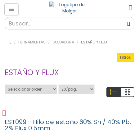
Herramientas
»
Almacenaje
HERRAMIENTAS
SOLDADURA
ESTAÑO Y FLUX
(56)
»
Filtros
Destornilladores
(189)
ESTAÑO Y FLUX
» Fibra
Optica
(26)
»
HAKKO
(650)
»
EST099 - Hilo de estaño 60% Sn / 40% Pb,
Herramientas
2% Flux 0.5mm
(324)
»