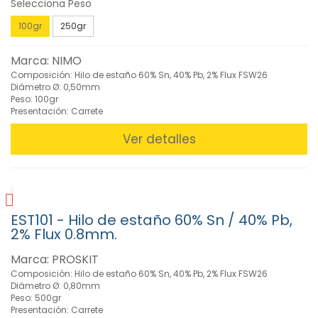
Selecciona Peso
Herramientas
aisladas VDE
100gr
250gr
1000V (37)
»
Marca: NIMO
Herramientas
Composición: Hilo de estaño 60% Sn, 40% Pb, 2% Flux FSW26
Eléctricas
Diámetro Ø: 0,50mm
(43)
Peso: 100gr
Presentación: Carrete
»
Instrumentación
Ver detalles
(111)
» Juegos de
Herramientas
(22)
» Limpieza y
EST101 - Hilo de estaño 60% Sn / 40% Pb,
Mantenimiento
2% Flux 0.8mm.
(55)
»
Marca: PROSKIT
Linternas
Composición: Hilo de estaño 60% Sn, 40% Pb, 2% Flux FSW26
(32)
Diámetro Ø: 0,80mm
Peso: 500gr
»
Presentación: Carrete