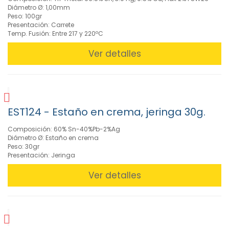
para
Diámetro Ø: 1,00mm
Soldadura
Peso: 100gr
(25)
Presentación: Carrete
Temp. Fusión: Entre 217 y 220ºC
Ver detalles
FILTROS
BUSCADOR
EST124 - Estaño en crema, jeringa 30g.
Composición: 60% Sn-40%Pb-2%Ag
CARACTERISTICAS
Diámetro Ø: Estaño en crema
Peso: 30gr
Presentación: Jeringa
MARCAS
Ver detalles