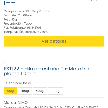
para
1mm
Estaciones
(30)
Composición: 99.3 Sn y 0.7 Cu
Diámetro Ø: 1.00mm
Resistencias
Peso: 15gr
(39)
Presentación: Tubo
Soldadores
Ref. Fabricante: 9SN-310G
Temp. Fusión: Entre 217 y 220ºC
a
Gas
Ver detalles
(2)
Soldadores
Autónomos
(28)
Soldadores
EST122 - Hilo de estaño Tri-Metal sin
por
plomo 1.0mm
USB
y
baterías
Selecciona Peso
(6)
100gr
250gr
500gr
1000gr
Soportes
y
Marca: NIMO
accesorios
Composición: Tri-metal 96.5% Sn, 3.0 Ag, 0.5% Cu, Flux 2% FSW26