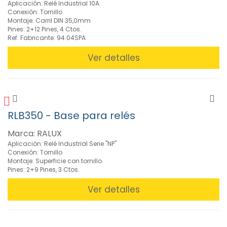
Aplicación: Relé Industrial 10A
Conexión: Tornillo
CARACTERISTICAS
Montaje: Carril DIN 35,0mm
Pines: 2+12 Pines, 4 Ctos.
Ref. Fabricante: 94.04SPA
MARCAS
Ver detalles
RLB350 - Base para relés
Marca: RALUX
Aplicación: Relé Industrial Serie "NP"
Conexión: Tornillo
Montaje: Superficie con tornillo
Pines: 2+9 Pines, 3 Ctos.
Ver detalles