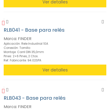
Zócalos
Ver detalles
para
relés
(10)
»
RLB041 - Base para relés
Termostatos
(4)
Marca: FINDER
»
Aplicación: Rele Industrial 10A
Varistores
Conexión: Tornillo
(2)
Montaje: Carril DIN 35,0mm
Pines: 2+6 Pines, 2 Ctos.
»
Ref. Fabricante: 94.02SPA
Ventiladores
(76)
Ver detalles
FILTROS
RLB043 - Base para relés
BUSCADOR
Marca: FINDER