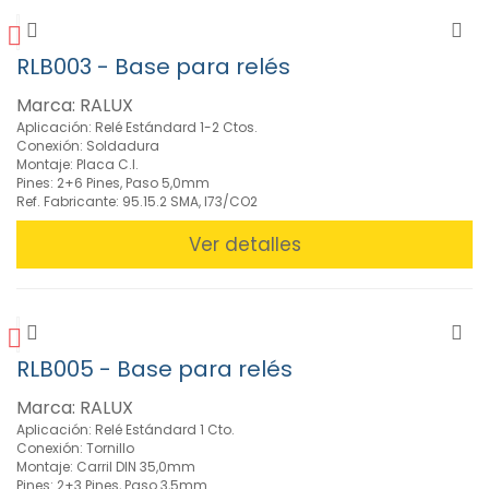
Mini-
relé
C.I.
RLB003 - Base para relés
Vcc,
1
Marca: RALUX
Cto./10A
Aplicación: Relé Estándard 1-2 Ctos.
y
Conexión: Soldadura
16A
Montaje: Placa C.I.
(6)
Pines: 2+6 Pines, Paso 5,0mm
Ref. Fabricante: 95.15.2 SMA, I73/CO2
Mini-
Relé
Ver detalles
Standard
1
Cto.
16A
(8)
Relé
RLB005 - Base para relés
Industrial
2-
Marca: RALUX
3-
Aplicación: Relé Estándard 1 Cto.
4Ctos
Conexión: Tornillo
Montaje: Carril DIN 35,0mm
10A
Pines: 2+3 Pines, Paso 3,5mm