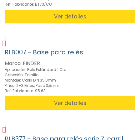
(6)
Ref. Fabricante: BT73/CO
Relé
mini
Ver detalles
C.I.
P.Bajo
8-
12-
16A
RLB007 - Base para relés
(9)
Relé
Marca: FINDER
Mini
Aplicación: Relé Estándard 1 Cto.
Potencia
Conexión: Tornillo
Faston
Montaje: Carril DIN 35,0mm
1Cto
Pines: 2+3 Pines, Paso 3,5mm
Ref. Fabricante: 95.63
16A
(3)
Ver detalles
Relé
Mini
Serie
DN
1Cto
10A
RLB377 - Base para relés serie Z, carril