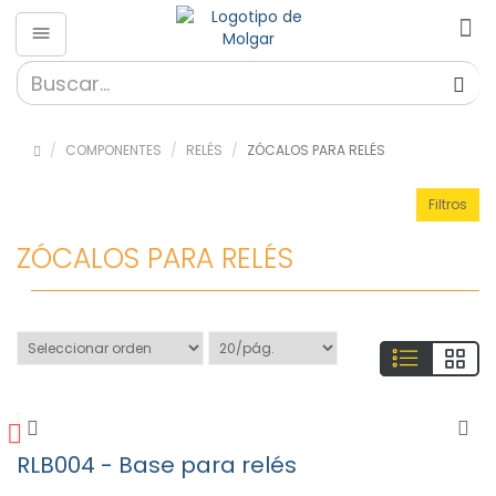
Componentes
»
Condensadores
COMPONENTES
RELÉS
ZÓCALOS PARA RELÉS
(89)
»
Filtros
Fusibles
(155)
ZÓCALOS PARA RELÉS
»
Interruptores
y Switchs (53)
»
Material
didáctico
(17)
»
Optoelectrónica
RLB004 - Base para relés
(5)