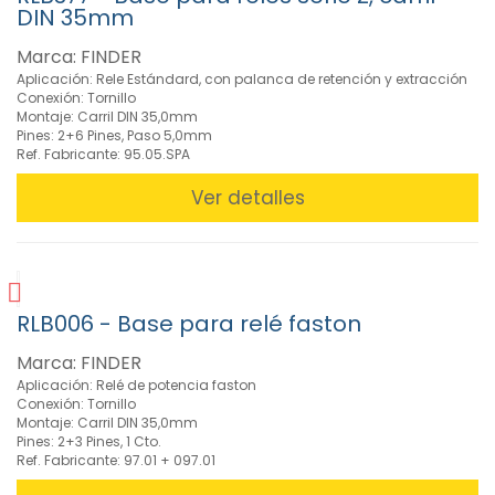
(7)
DIN 35mm
Relé
Marca: FINDER
Serie
Aplicación: Rele Estándard, con palanca de retención y extracción
NP
Conexión: Tornillo
1-
Montaje: Carril DIN 35,0mm
2-
Pines: 2+6 Pines, Paso 5,0mm
3Ctos
Ref. Fabricante: 95.05.SPA
10A
(1)
Ver detalles
Relé
Subminiatura
DIL
2-
6A
RLB006 - Base para relé faston
(7)
Relé
Marca: FINDER
ultra
Aplicación: Relé de potencia faston
fino
Conexión: Tornillo
Montaje: Carril DIN 35,0mm
Cto.Impreso
Pines: 2+3 Pines, 1 Cto.
6A
Ref. Fabricante: 97.01 + 097.01
(2)