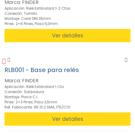
Marca: FINDER
»
Relés
Aplicación: Relé Estándard 1-2 Ctos.
Conexión: Tornillo
(82)
Montaje: Carril DIN 35mm
Mini
Pines: 2+6 Pines, Paso 5,0mm
relé
industrial
Ver detalles
16A
(3)
Mini
Relé
Standard
RLB001 - Base para relés
1
Cto./10A
Marca: FINDER
(9)
Aplicación: Relé Estándard 1 Cto.
Mini
Conexión: Soldadura
Montaje: Placa C.I.
Relé
Pines: 2+3 Pines, Paso 3,5mm
Standard
Ref. Fabricante: 95.13.2 SMA, I75/CO1
2
Ctos.
Ver detalles
8A
(11)