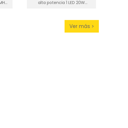
0MHz
alta potencia 1 LED 20W
2000Lm
Ver más >