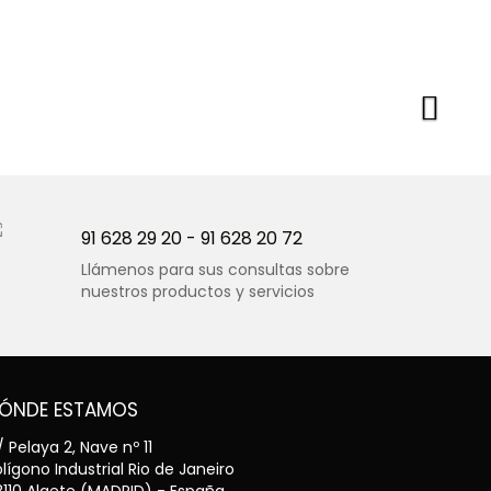
91 628 29 20
-
91 628 20 72
Llámenos para sus consultas sobre
nuestros productos y servicios
ÓNDE ESTAMOS
 Pelaya 2, Nave nº 11
lígono Industrial Rio de Janeiro
8110 Algete (MADRID) - España.