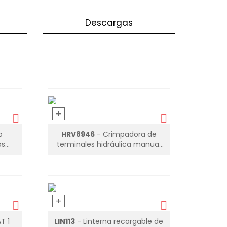
Descargas
+
o
HRV8946
- Crimpadora de
os
terminales hidráulica manual
4-70mm²
+
T 1
LIN113
- Linterna recargable de