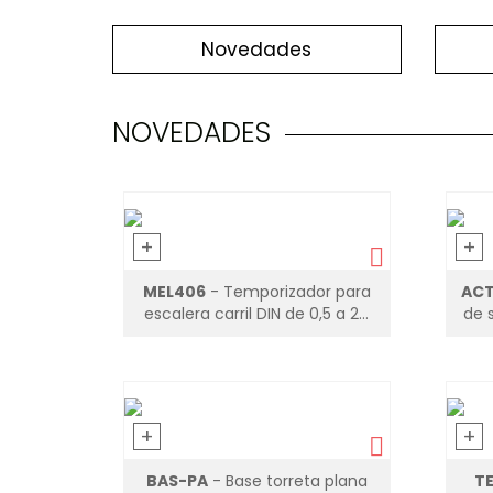
Novedades
NOVEDADES
+
+
MEL406
- Temporizador para
ACT
escalera carril DIN de 0,5 a 20
de s
minutos
+
+
BAS-PA
- Base torreta plana
T