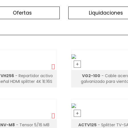
Ofertas
Liquidaciones
+
VH256
- Repartidor activo
VG2-100
- Cable acer
eñal HDMI splitter 4K 1E:16S
galvanizado para vient
Ø2mm
+
ENV-M8
- Tensor 5/16 M8
ACTV125
- Splitter TV-SA