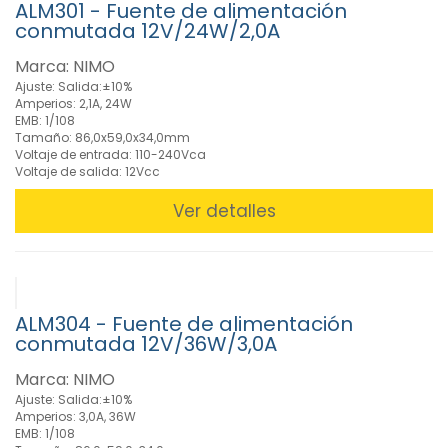
ALM301 - Fuente de alimentación
Baterías
conmutada 12V/24W/2,0A
de Ni-Cd
/ Ni-MH
Marca: NIMO
(232)
Ajuste: Salida:±10%
»
Amperios: 2,1A, 24W
Baterías
EMB: 1/108
de
Tamaño: 86,0x59,0x34,0mm
Voltaje de entrada: 110-240Vca
Plomo
Voltaje de salida: 12Vcc
(50)
» Baterías
Ver detalles
de
Reemplazo
(83)
» Baterías
no
ALM304 - Fuente de alimentación
Recargables
conmutada 12V/36W/3,0A
(Pilas) (258)
Marca: NIMO
» Baterías
para
Ajuste: Salida:±10%
Amperios: 3,0A, 36W
Herramientas
EMB: 1/108
(9)