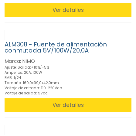
Fuentes
Carril
Ver detalles
DIN
(7)
Fuentes
de
Rejilla
ALM308 - Fuente de alimentación
(21)
conmutada 5V/100W/20,0A
Fuentes
regulables
Marca: NIMO
para
Ajuste: Salida:+10%/-5%
Laboratorio
Amperios: 20A, 100W
(7)
EMB: 1/24
Tamaño: 160,0x99,0x42,0mm
Fuentes
Voltaje de entrada: 110-220Vca
Waterproof
Voltaje de salida: 5Vcc
(3)
Ver detalles
» Baterías
de Litio
recargables
(57)
»