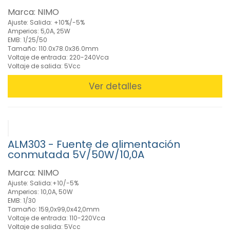
(1)
Marca: NIMO
Alimentadores
Ajuste: Salida: +10%/-5%
Regulable
Amperios: 5,0A, 25W
Automático
EMB: 1/25/50
(7)
Tamaño: 110.0x78.0x36.0mm
Voltaje de entrada: 220-240Vca
Alimentadores
Voltaje de salida: 5Vcc
salida
Fija
Ver detalles
VCA-
VCC
(54)
Alimentadores
Salida
ALM303 - Fuente de alimentación
Manual
conmutada 5V/50W/10,0A
Regulable
VCA-
Marca: NIMO
VCC
Ajuste: Salida:+10/-5%
(20)
Amperios: 10,0A, 50W
Específico
EMB: 1/30
Consolas
Tamaño: 159,0x99,0x42,0mm
(2)
Voltaje de entrada: 110-220Vca
Voltaje de salida: 5Vcc