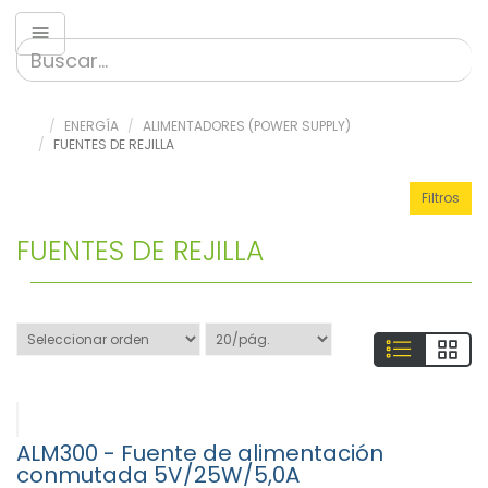
Energía
»
ENERGÍA
ALIMENTADORES (POWER SUPPLY)
Alimentadores
FUENTES DE REJILLA
(Power
Supply) (134)
Filtros
Alimentadores
de
FUENTES DE REJILLA
corriente
alterna
VCA-
VCA
(12)
Alimentadores
de
corriente
continua
ALM300 - Fuente de alimentación
VCC-
conmutada 5V/25W/5,0A
VCC