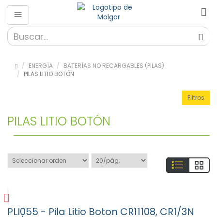
Energía
»
Alimentadores
ENERGÍA
BATERÍAS NO RECARGABLES (PILAS)
(Power
PILAS LITIO BOTÓN
Supply) (134)
» Baterías
Filtros
de Litio
recargables
PILAS LITIO BOTÓN
(57)
»
Baterías
de Ni-Cd
/ Ni-MH
(232)
»
Baterías
de
PLI055 - Pila Litio Boton CR11108, CR1/3N
Plomo