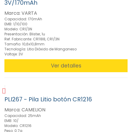
3V/170mAh
(50)
» Baterías
Marca: VARTA
de
Capacidad: 170mAh
Reemplazo
EMB: 1/10/100
Modelo: CR1/3N
(83)
Presentación: Blister, 1u
» Baterías
Ref. Fabricante: CR1188, CR1/3N
no
Tamaño: 10,6x10,8mm
Tecnología: Litio Dióxido de Manganeso
Recargables
Voltaje: 3V
(Pilas) (258)
Comprobadores
Ver detalles
de
Pilas
(3)
Pack
de
PLI267 - Pila Litio botón CR1216
Pilas
de
Marca: CAMELION
Litio
Capacidad: 25mAh
(24)
EMB: 10/
Pilas
Modelo: CR1216
Alcalinas
Peso: 0.7g