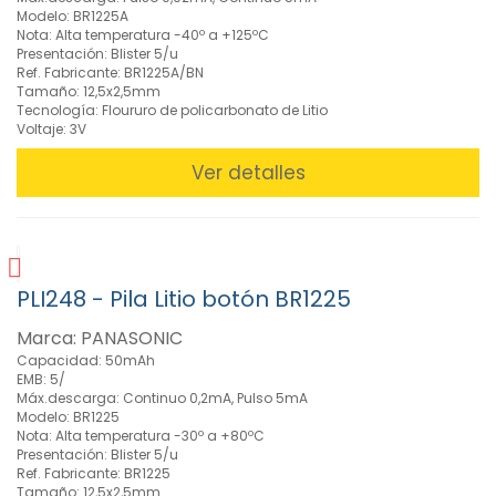
FILTROS
Modelo: BR1225A
Nota: Alta temperatura -40º a +125ºC
Presentación: Blister 5/u
BUSCADOR
Ref. Fabricante: BR1225A/BN
Tamaño: 12,5x2,5mm
Tecnología: Floururo de policarbonato de Litio
Voltaje: 3V
CARACTERISTICAS
Ver detalles
MARCAS
PLI248 - Pila Litio botón BR1225
Marca: PANASONIC
Capacidad: 50mAh
EMB: 5/
Máx.descarga: Continuo 0,2mA, Pulso 5mA
Modelo: BR1225
Nota: Alta temperatura -30º a +80ºC
Presentación: Blister 5/u
Ref. Fabricante: BR1225
Tamaño: 12,5x2,5mm