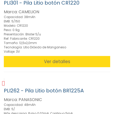
Audifono
PLI301 - Pila Litio botón CR1220
(12)
Marca: CAMELION
Pilas
para
Capacidad: 38mAh
EMB: 5/150
Fotografía
Modelo: CR1220
(9)
Peso: 0.9g
Pilas
Presentación: Blister 5/u
Salinas
Ref. Fabricante: CR1220
Tamaño: 12,5x2,0mm
(9)
Tecnología: Litio Dióxido de Manganeso
Portapilas
Voltaje: 3V
(16)
Ver detalles
» Baterías
para
Herramientas
(9)
»
PLI262 - Pila Litio botón BR1225A
Cargadores
(70)
Marca: PANASONIC
Capacidad: 48mAh
EMB: 5/
Máx.descarga: Pulso 0,02mA, Continuo 5mA