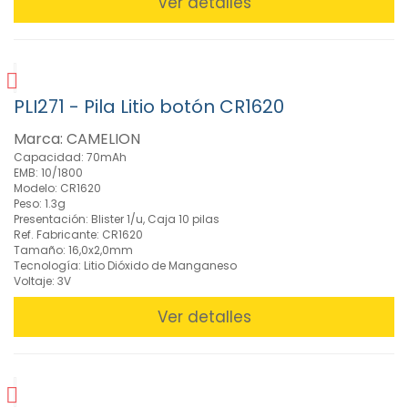
Ver detalles
PLI271 - Pila Litio botón CR1620
Marca: CAMELION
Capacidad: 70mAh
EMB: 10/1800
Modelo: CR1620
Peso: 1.3g
Presentación: Blister 1/u, Caja 10 pilas
Ref. Fabricante: CR1620
Tamaño: 16,0x2,0mm
Tecnología: Litio Dióxido de Manganeso
Voltaje: 3V
Ver detalles