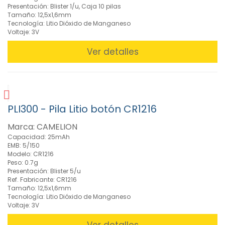
Presentación: Blister 1/u, Caja 10 pilas
(50)
Tamaño: 12,5x1,6mm
Pilas
Tecnología: Litio Dióxido de Manganeso
Alcalinas
Voltaje: 3V
de
Botón
Ver detalles
(24)
Pilas
Botón
de
Óxido
PLI300 - Pila Litio botón CR1216
de
Plata
Marca: CAMELION
(19)
Capacidad: 25mAh
EMB: 5/150
Pilas
Modelo: CR1216
de
Peso: 0.7g
Litio
Presentación: Blister 5/u
Cilíndricas
Ref. Fabricante: CR1216
3,6V
Tamaño: 12,5x1,6mm
(28)
Tecnología: Litio Dióxido de Manganeso
Voltaje: 3V
Pilas
de