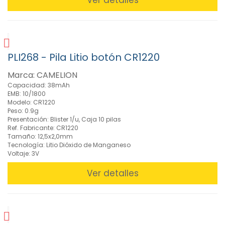
Ver detalles
Litio
cilíndricas
3.0V
(7)
Pilas
PLI268 - Pila Litio botón CR1220
de
Litio
Marca: CAMELION
consumo
Capacidad: 38mAh
(5)
EMB: 10/1800
Pilas
Modelo: CR1220
Litio
Peso: 0.9g
Botón
Presentación: Blister 1/u, Caja 10 pilas
Ref. Fabricante: CR1220
(37)
Tamaño: 12,5x2,0mm
Pilas
Tecnología: Litio Dióxido de Manganeso
Litio
Voltaje: 3V
Botón
con
Ver detalles
pines
(15)
Pilas
para