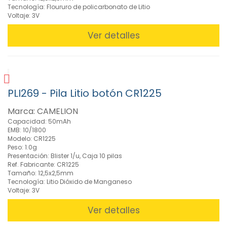
Tecnología: Floururo de policarbonato de Litio
Voltaje: 3V
Ver detalles
PLI269 - Pila Litio botón CR1225
Marca: CAMELION
Capacidad: 50mAh
EMB: 10/1800
Modelo: CR1225
Peso: 1.0g
Presentación: Blister 1/u, Caja 10 pilas
Ref. Fabricante: CR1225
Tamaño: 12,5x2,5mm
Tecnología: Litio Dióxido de Manganeso
Voltaje: 3V
Ver detalles