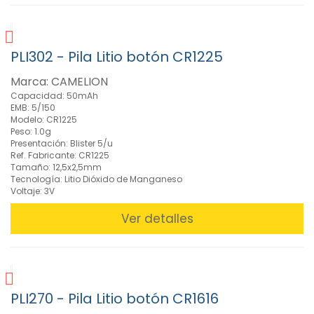
PLI302 - Pila Litio botón CR1225
Marca: CAMELION
Capacidad: 50mAh
EMB: 5/150
Modelo: CR1225
Peso: 1.0g
Presentación: Blister 5/u
Ref. Fabricante: CR1225
Tamaño: 12,5x2,5mm
Tecnología: Litio Dióxido de Manganeso
Voltaje: 3V
Ver detalles
PLI270 - Pila Litio botón CR1616