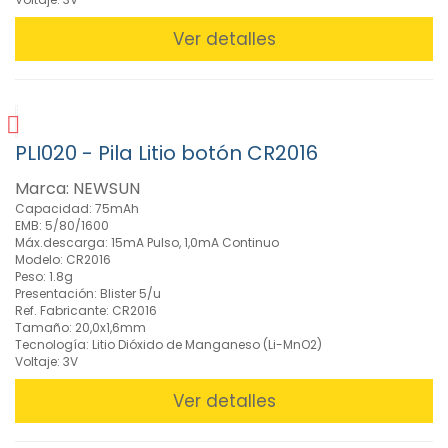
Ver detalles
PLI020 - Pila Litio botón CR2016
Marca: NEWSUN
Capacidad: 75mAh
EMB: 5/80/1600
Máx.descarga: 15mA Pulso, 1,0mA Continuo
Modelo: CR2016
Peso: 1.8g
Presentación: Blister 5/u
Ref. Fabricante: CR2016
Tamaño: 20,0x1,6mm
Tecnología: Litio Dióxido de Manganeso (Li-MnO2)
Voltaje: 3V
Ver detalles