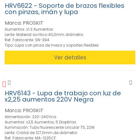
HRV6622 - Soporte de brazos flexibles
con pinzas, imán y lupa
FILTROS
Marca: PROSKIT
Aumentos: x1.3 Aumentos
Lente: Material acrílico 40,0mm diámetro
BUSCADOR
Ref. Fabricante: SN-394
Tipo: Lupa con pinza de mesa y soportes flexibles
Ver detalles
CARACTERISTICAS
MARCAS
HRV6143 - Lupa de trabajo con luz de
x2,25 aumentos 220V Negra
Marca: PROSKIT
Alimentación: 220-240Vca
Aumentos: x2,5 Aumentos, 5 Dioptrías
Iluminación: Tubo fluorescente circular T5, 22W
Lente: Cristal de 127,0mm de diámetro
Ref. Fabricante: MA-1225CF