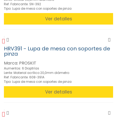
Lupas
Ref. Fabricante: SN-392
(22)
Tipo: Lupa de mesa con soportes de pinza
Lamparas
de
Ver detalles
Trabajo
(3)
Lupas
de
Diadema
HRV391 - Lupa de mesa con soportes de
(1)
pinza
Lupas
de
Marca: PROSKIT
mano
Aumentos: 6 Dioptrías
(9)
Lente: Material acrílico 20,0mm diámetro
Ref. Fabricante: 608-391A
Lupas
Tipo: Lupa de mesa con soportes de pinza
de
Sobremesa
Ver detalles
(9)
»
Soldadura
(351)