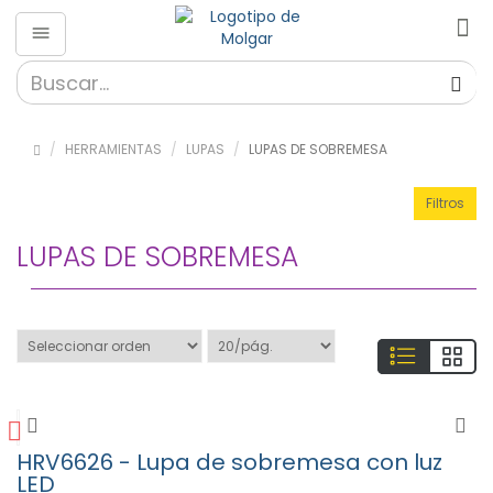
Herramientas
»
Almacenaje
HERRAMIENTAS
LUPAS
LUPAS DE SOBREMESA
(56)
»
Filtros
Destornilladores
(189)
LUPAS DE SOBREMESA
» Fibra
Optica
(26)
»
HAKKO
(650)
»
Herramientas
(324)
HRV6626 - Lupa de sobremesa con luz
LED
»