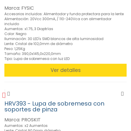
Herramientas
Marca: FYSIC
aisladas VDE
1000V (37)
Accesorios incluidos: Alimentador y funda protectora para la lente
Alimentación: 20Vcc 300mA, / 110-240Vca con alimentador
»
incluido
Herramientas
Aumentos: x1.75, 3 Dioptrías
Eléctricas
Color: Negro
Iluminación: 30 LED's SMD blancos de alta luminosidad
(43)
Lente: Cristal de 102,0mm de diámetro
»
Peso: 1,25Kg
Instrumentación
Tamaño: 390,0x145,0x220,0mm
Tipo: Lupa de sobremesa con luz LED
(111)
» Juegos de
Ver detalles
Herramientas
(22)
» Limpieza y
Mantenimiento
(55)
HRV393 - Lupa de sobremesa con
»
soportes de pinza
Linternas
(32)
Marca: PROSKIT
»
Aumentos: x2 Aumentos
Lente: Cristal 90,0mm diámetro