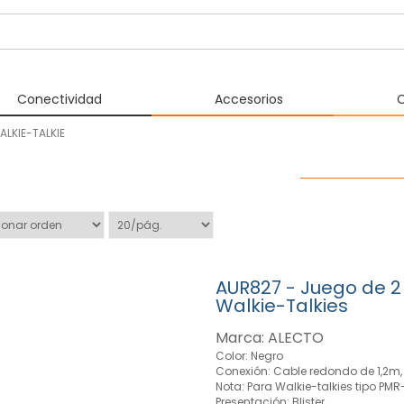
Conectividad
Accesorios
C
LKIE-TALKIE
ICULARES WALKIE-TALKIE
AUR827 - Juego de 2
Walkie-Talkies
Marca: ALECTO
Color: Negro
Conexión: Cable redondo de 1,2m,
Nota: Para Walkie-talkies tipo PM
Presentación: Blister