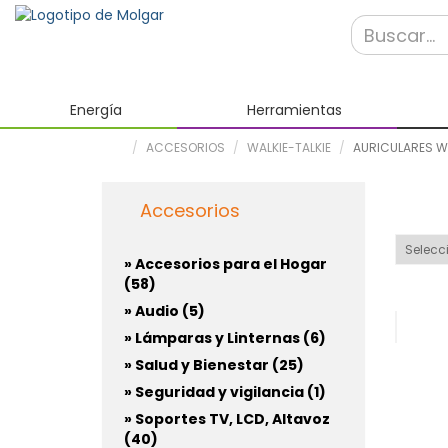
Energía
Herramientas
ACCESORIOS
WALKIE-TALKIE
AURICULARES WA
AUR
Accesorios
» Accesorios para el Hogar
(58)
» Audio (5)
» Lámparas y Linternas (6)
» Salud y Bienestar (25)
» Seguridad y vigilancia (1)
» Soportes TV, LCD, Altavoz
(40)