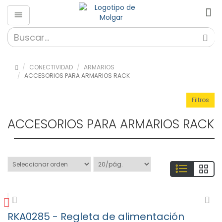
Conectividad
»
Accesorios
CONECTIVIDAD
ARMARIOS
para
ACCESORIOS PARA ARMARIOS RACK
cableado
(127)
Filtros
»
Armarios
ACCESORIOS PARA ARMARIOS RACK
(76)
Accesorios
para
Armarios
Rack
(30)
Armarios
de
Seguridad
RKA0285 - Regleta de alimentación
para