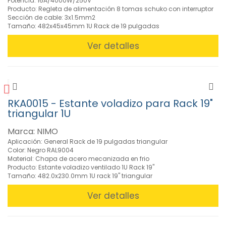
Potencia: 16A/4000W/250V
Telefonía
Producto: Regleta de alimentación 8 tomas schuko con interruptor
(37)
Sección de cable: 3x1.5mm2
Tamaño: 482x45x45mm 1U Rack de 19 pulgadas
» TV
(269)
Ver detalles
»
Video
(137)
RKA0015 - Estante voladizo para Rack 19"
triangular 1U
FILTROS
Marca: NIMO
Aplicación: General Rack de 19 pulgadas triangular
BUSCADOR
Color: Negro RAL9004
Material: Chapa de acero mecanizada en frio
Producto: Estante voladizo ventilado 1U Rack 19"
Tamaño: 482.0x230.0mm 1U rack 19" triangular
CARACTERISTICAS
Ver detalles
MARCAS