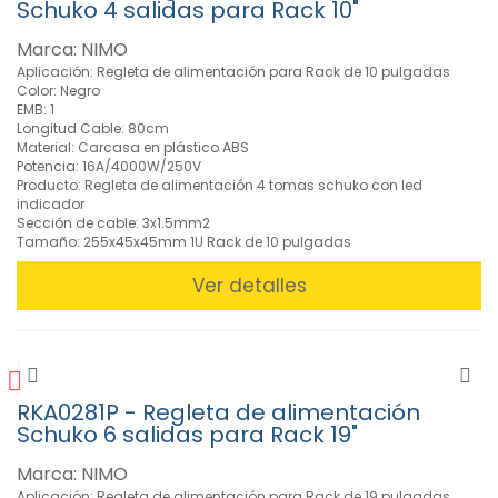
Schuko 4 salidas para Rack 10"
DVR
(7)
Marca: NIMO
Armarios
Aplicación: Regleta de alimentación para Rack de 10 pulgadas
ICT
Color: Negro
(4)
EMB: 1
Longitud Cable: 80cm
Armarios
Material: Carcasa en plástico ABS
Rack
Potencia: 16A/4000W/250V
de
Producto: Regleta de alimentación 4 tomas schuko con led
Pared
indicador
(19)
Sección de cable: 3x1.5mm2
Tamaño: 255x45x45mm 1U Rack de 10 pulgadas
Armarios
Rack
Ver detalles
de
Suelo
(16)
»
Audio
RKA0281P - Regleta de alimentación
(226)
Schuko 6 salidas para Rack 19"
»
Marca: NIMO
Autorradio
Aplicación: Regleta de alimentación para Rack de 19 pulgadas