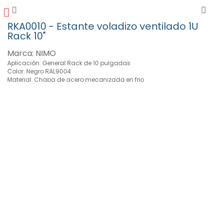
RKA0010 - Estante voladizo ventilado 1U
Rack 10"
Marca: NIMO
Aplicación: General Rack de 10 pulgadas
Color: Negro RAL9004
Material: Chapa de acero mecanizada en frio
Producto: Estante voladizo ventilado 1U Rack 10"
Tamaño: 220.0x180.0mm 1U rack 10"
Ver detalles
BOX067 - Panel Rack 10" Patch panel 12
puertos RJ45 UTP Keystone
Marca: NIMO
Accesorios incluidos: 4 tornillos
Aplicación: Conexión 12 puertos RJ45 UTP Keystone (conectores no