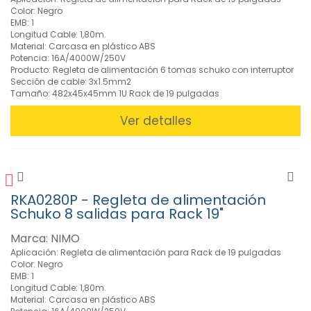
(7)
Color: Negro
»
EMB: 1
Conectores
Longitud Cable: 1,80m.
Material: Carcasa en plástico ABS
Eléctricos
Potencia: 16A/4000W/250V
(330)
Producto: Regleta de alimentación 6 tomas schuko con interruptor
»
Sección de cable: 3x1.5mm2
Informática
Tamaño: 482x45x45mm 1U Rack de 19 pulgadas
(161)
Ver detalles
»
Material
Eléctrico
(167)
»
RKA0280P - Regleta de alimentación
Redes
Schuko 8 salidas para Rack 19"
(284)
»
Marca: NIMO
Rollos
Aplicación: Regleta de alimentación para Rack de 19 pulgadas
de
Color: Negro
Cable
EMB: 1
Longitud Cable: 1,80m.
(175)
Material: Carcasa en plástico ABS
»