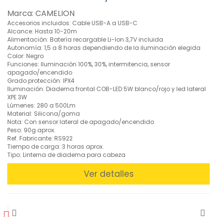
Herramientas
Marca: CAMELION
aisladas VDE
1000V (37)
Accesorios incluidos: Cable USB-A a USB-C
Alcance: Hasta 10-20m
»
Alimentación: Batería recargable Li-Ion 3,7V incluida
Herramientas
Autonomía: 1,5 a 8 horas dependiendo de la iluminación elegida
Eléctricas
Color: Negro
Funciones: Iluminación 100%, 30%, intermitencia, sensor
(43)
apagado/encendido
»
Grado protección: IPX4
Instrumentación
Iluminación: Diadema frontal COB-LED 5W blanco/rojo y led lateral
XPE 3W
(111)
Lúmenes: 280 a 500Lm
» Juegos de
Material: Silicona/goma
Herramientas
Nota: Con sensor lateral de apagado/encendido
(22)
Peso: 90g aprox.
Ref. Fabricante: RS922
» Limpieza y
Tiempo de carga: 3 horas aprox.
Mantenimiento
Tipo: Linterna de diadema para cabeza
(55)
Ver detalles
»
Linternas
(32)
Balizas