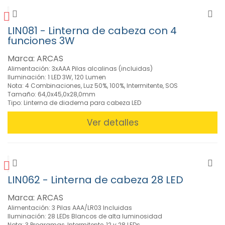
»
Lupas
(22)
LIN081 - Linterna de cabeza con 4
»
funciones 3W
Soldadura
Marca: ARCAS
(351)
Alimentación: 3xAAA Pilas alcalinas (incluidas)
Iluminación: 1 LED 3W, 120 Lumen
Nota: 4 Combinaciones, Luz 50%, 100%, Intermitente, SOS
FILTROS
Tamaño: 64,0x45,0x28,0mm
Tipo: Linterna de diadema para cabeza LED
Ver detalles
BUSCADOR
CARACTERISTICAS
LIN062 - Linterna de cabeza 28 LED
Marca: ARCAS
MARCAS
Alimentación: 3 Pilas AAA/LR03 Incluidas
Iluminación: 28 LEDs Blancos de alta luminosidad
Nota: 3 Programas, Intermitente, 12 y 28 LEDs