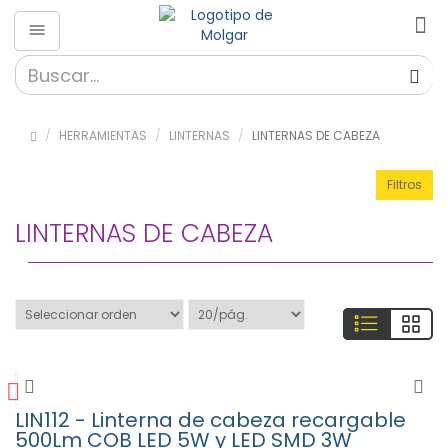
Herramientas
»
Almacenaje
HERRAMIENTAS
LINTERNAS
LINTERNAS DE CABEZA
(56)
»
Filtros
Destornilladores
(189)
LINTERNAS DE CABEZA
» Fibra
Optica
(26)
»
HAKKO
(650)
»
Herramientas
(324)
LIN112 - Linterna de cabeza recargable
500Lm COB LED 5W y LED SMD 3W
»