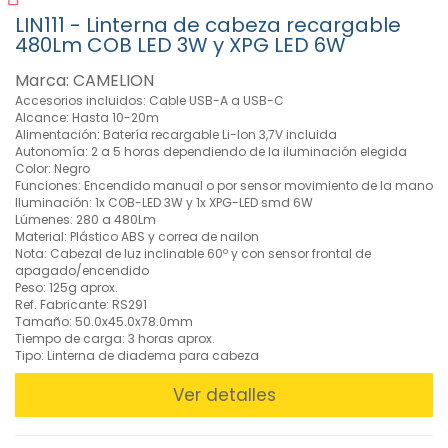
y
LIN111 - Linterna de cabeza recargable
Focos
480Lm COB LED 3W y XPG LED 6W
LED
(1)
Marca: CAMELION
Expositores
Accesorios incluidos: Cable USB-A a USB-C
de
Alcance: Hasta 10-20m
Linternas
Alimentación: Batería recargable Li-Ion 3,7V incluida
(6)
Autonomía: 2 a 5 horas dependiendo de la iluminación elegida
Color: Negro
Linternas
Funciones: Encendido manual o por sensor movimiento de la mano
de
Iluminación: 1x COB-LED 3W y 1x XPG-LED smd 6W
Cabeza
Lúmenes: 280 a 480Lm
(6)
Material: Plástico ABS y correa de nailon
Nota: Cabezal de luz inclinable 60º y con sensor frontal de
Linternas
apagado/encendido
de
Peso: 125g aprox.
Mano
Ref. Fabricante: RS291
(17)
Tamaño: 50.0x45.0x78.0mm
Tiempo de carga: 3 horas aprox.
Linternas
Tipo: Linterna de diadema para cabeza
de
Recarga
Ver detalles
Continua
(2)