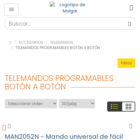
Accesorios
»
Accesorios
ACCESORIOS
TELEMANDOS
para el
TELEMANDOS PROGRAMABLES BOTÓN A BOTÓN
Hogar (58)
»
Filtros
Audio
(5)
TELEMANDOS PROGRAMABLES
»
BOTÓN A BOTÓN
Lámparas
y
Linternas
(6)
» Salud y
Bienestar
(25)
»
MAN2052N - Mando universal de fácil