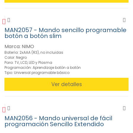
IR
y
Bluetooth
(13)
Mandos
MAN2057 - Mando sencillo programable
Universales
botón a botón slim
por
Marca
Marca: NIMO
(34)
Batería: 2xAAA (R3), no incluidas
Color: Negro
Telemandos
Para: TV, LCD, LED y Plasma
de
Programación: Aprendizaje botón a botón
reemplazo
Tipo: Universal programable básico
(5)
Telemandos
Ver detalles
para
Aire
Acondicionado
(8)
Telemandos
MAN2056 - Mando universal de fácil
Programables
programación Sencillo Extendido
Botón
a