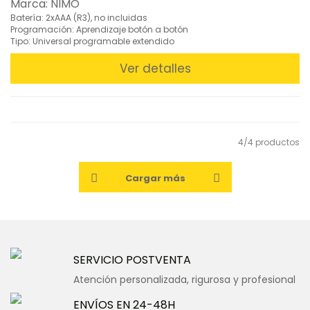
Marca: NIMO
Botón
Batería: 2xAAA (R3), no incluidas
(7)
Programación: Aprendizaje botón a botón
Tipo: Universal programable extendido
Telemandos
programables
Ver detalles
por
PC
(5)
Telemandos
Universales
(1)
4/4 productos
»
Cargar más
Walkie-
Talkie
(18)
SERVICIO POSTVENTA
FILTROS
Atención personalizada, rigurosa y profesional
BUSCADOR
ENVÍOS EN 24-48H