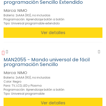
Seguridad
programación Sencillo Extendido
y
vigilancia
Marca: NIMO
(1)
Batería: 2xAAA (R3), no incluidas
Programación: Aprendizaje botón a botón
»
Tipo: Universal programable extendido
Soportes
TV, LCD,
Ver detalles
Altavoz
(40)
»
Telefonía
(26)
MAN2055 - Mando universal de fácil
»
programación Sencillo
Telemandos
(85)
Marca: NIMO
Mandos
Batería: 2xAAA (R3), no incluidas
Color: Negro
de
Para: TV, LCD, LED y Plasma
Garaje
Programación: Aprendizaje botón a botón
(12)
Tipo: Universal programable
Mandos
por
Ver detalles