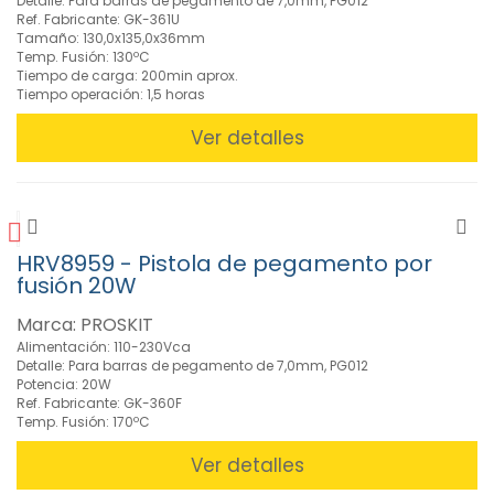
Detalle: Para barras de pegamento de 7,0mm, PG012
»
Ref. Fabricante: GK-361U
Soldadura
Tamaño: 130,0x135,0x36mm
(351)
Temp. Fusión: 130ºC
Tiempo de carga: 200min aprox.
Tiempo operación: 1,5 horas
Ver detalles
FILTROS
BUSCADOR
HRV8959 - Pistola de pegamento por
fusión 20W
CARACTERISTICAS
Marca: PROSKIT
Alimentación: 110-230Vca
Detalle: Para barras de pegamento de 7,0mm, PG012
MARCAS
Potencia: 20W
Ref. Fabricante: GK-360F
Temp. Fusión: 170ºC
Ver detalles