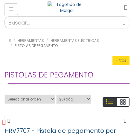
Herramientas
»
Almacenaje
HERRAMIENTAS
HERRAMIENTAS ELÉCTRICAS
(56)
PISTOLAS DE PEGAMENTO
»
Destornilladores
Filtros
(189)
» Fibra
PISTOLAS DE PEGAMENTO
Optica
(26)
»
HAKKO
(650)
»
Herramientas
(324)
HRV7707 - Pistola de pegamento por
»