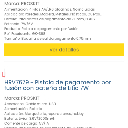
(6)
Marca: PROSKIT
Pistolas
Alimentación: 4 Pilas AA/LR6 alcalinas, No incluidas
de
Aplicación: Paredes, Madera, Metales, Plásticos, Cueros...
Detalle: Para barras de pegamento de 7,0mm, PG012
Pegamento
Potencia: 7W/6V
(9)
Producto: Pistola de pegamento por fusión
Ref. Fabricante: GK-368
»
Tamaño: Boquilla de salida pegamento 0,75mm
Instrumentación
(111)
Ver detalles
» Juegos de
Herramientas
(22)
» Limpieza y
Mantenimiento
HRV7679 - Pistola de pegamento por
(55)
fusión con batería de Litio 7W
»
Marca: PROSKIT
Linternas
Accesorios: Cable micro-USB
(32)
Alimentación: Batería
»
Aplicación: Marquetería, reparaciones, hobby...
Lupas
Batería: Li-ion 3,6V/2000mAh
(22)
Corriente de carga: 5V/1A