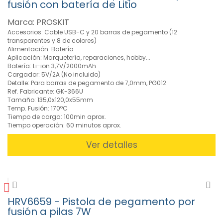
fusión con batería de Litio
Herramientas
aisladas VDE
Marca: PROSKIT
1000V (37)
Accesorios: Cable USB-C y 20 barras de pegamento (12
»
transparentes y 8 de colores)
Herramientas
Alimentación: Batería
Eléctricas
Aplicación: Marquetería, reparaciones, hobby...
Batería: Li-ion 3,7V/2000mAh
(43)
Cargador: 5V/2A (No incluido)
Corte,
Detalle: Para barras de pegamento de 7,0mm, PG012
sellado
Ref. Fabricante: GK-366U
y
Tamaño: 135,0x120,0x55mm
Temp. Fusión: 170ºC
reparación
Tiempo de carga: 100min aprox.
de
Tiempo operación: 60 minutos aprox.
plásticos
(12)
Ver detalles
Herramientas
Eléctricas
Rotativas
(16)
Pistolas
HRV6659 - Pistola de pegamento por
Aire
fusión a pilas 7W
Caliente