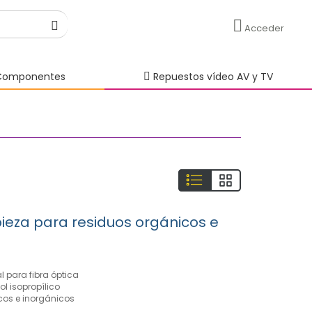
Acceder
omponentes
Repuestos vídeo AV y TV
pieza para residuos orgánicos e
l para fibra óptica
ol isopropílico
cos e inorgánicos