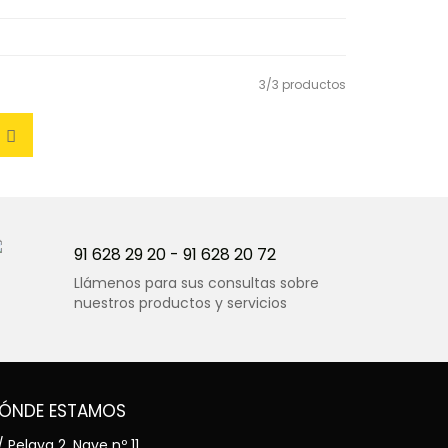
3/3 productos
91 628 29 20
-
91 628 20 72
Llámenos para sus consultas sobre
nuestros productos y servicios
ÓNDE ESTAMOS
 Pelaya 2, Nave nº 11