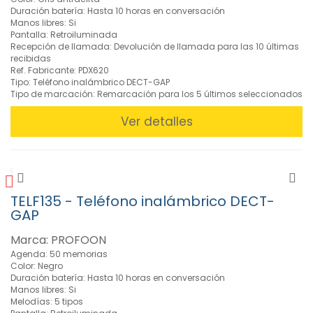
Duración batería: Hasta 10 horas en conversación
»
Manos libres: Si
Telemandos
Pantalla: Retroiluminada
(85)
Recepción de llamada: Devolución de llamada para las 10 últimas
recibidas
»
Ref. Fabricante: PDX620
Walkie-
Tipo: Teléfono inalámbrico DECT-GAP
Talkie
Tipo de marcación: Remarcación para los 5 últimos seleccionados
(18)
Ver detalles
FILTROS
BUSCADOR
TELF135 - Teléfono inalámbrico DECT-
GAP
Marca: PROFOON
CARACTERISTICAS
Agenda: 50 memorias
Color: Negro
Duración batería: Hasta 10 horas en conversación
Manos libres: Si
MARCAS
Melodías: 5 tipos