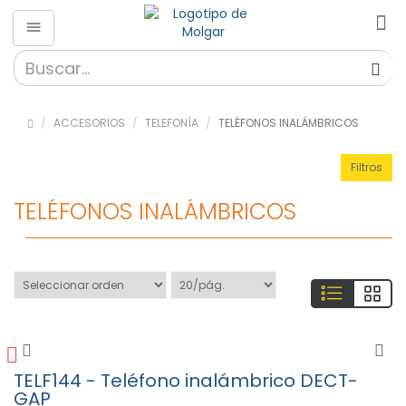
Accesorios
»
Accesorios
ACCESORIOS
TELEFONÍA
TELÉFONOS INALÁMBRICOS
para el
Hogar (58)
Filtros
»
Audio
TELÉFONOS INALÁMBRICOS
(5)
»
Lámparas
y
Linternas
(6)
» Salud y
Bienestar
(25)
TELF144 - Teléfono inalámbrico DECT-
»
GAP