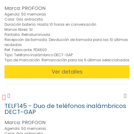
Seguridad
y
Marca: PROFOON
vigilancia
Agenda: 50 memorias
(1)
Color: Gris antracirta
Duración batería: Hasta 10 horas en conversación
»
Manos libres: Si
Soportes
Pantalla: Retroiluminada
TV, LCD,
Recepción de llamada: Devolución de llamada para las 10 últimas
Altavoz
recibidas
Ref. Fabricante: PDX600
(40)
Tipo: Teléfono inalámbrico DECT-GAP
»
Tipo de marcación: Remarcación para los 5 últimos seleccionados
Telefonía
(26)
Ver detalles
Avisadores
Telefónicos
(1)
Teléfonos
Fijos
TELF145 - Duo de teléfonos inalámbricos
(11)
DECT-GAP
Teléfonos
Marca: PROFOON
Inalámbricos
Agenda: 50 memorias
(14)
Color: Gris antracirta