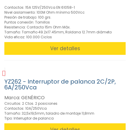
»
Contactos: 15A 125V/250Vca EN 61058-1
Relés
Nivel aislamiento: 100M Ohm mínimo 500Vcc
(82)
Presión de trabajo: 100 grs.
»
Puntos conexión: Tornillos
Resistencia: Contacto 15m Ohm Máx.
Termostatos
Tamaño: Tamaño 49.2x17.45mm, Roldana 12.7mm diámeto
(4)
Vida eficaz: 100.000 Ciclos
»
Varistores
Ver detalles
(2)
»
Ventiladores
(76)
YZ262 - Interruptor de palanca 2C/2P,
6A/250Vca
FILTROS
Marca: GENÉRICO
Circuitos: 2 Ctos. 2 posiciones
Contactos: 10A/250Vca
BUSCADOR
Tamaño: 32,5x19,5mm, taladro de montaje 11,8mm
Tipo: Interruptor de palanca
Ver detalles