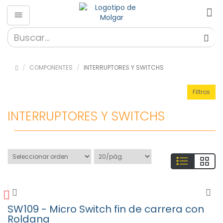
Componentes
»
Condensadores
COMPONENTES
INTERRUPTORES Y SWITCHS
(89)
»
Filtros
Fusibles
(155)
INTERRUPTORES Y SWITCHS
»
Interruptores
y Switchs (53)
»
Material
didáctico
(16)
»
Optoelectrónica
SW109 - Micro Switch fin de carrera con
(5)
Roldana