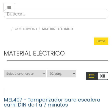
Conectividad
»
CONECTIVIDAD
MATERIAL ELÉCTRICO
Accesorios
para
cableado
Filtros
(127)
MATERIAL ELÉCTRICO
»
Armarios
(76)
»
Audio
(226)
»
Autorradio
(7)
MEL407 - Temporizador para escalera
»
carril DIN de 1 a 7 minutos
Conectores