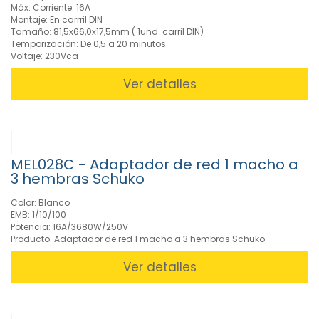
Máx. Corriente: 16A
(269)
Montaje: En carrril DIN
»
Tamaño: 81,5x66,0x17,5mm ( 1und. carril DIN)
Video
Temporización: De 0,5 a 20 minutos
Voltaje: 230Vca
(137)
Ver detalles
FILTROS
BUSCADOR
MEL028C - Adaptador de red 1 macho a
3 hembras Schuko
Color: Blanco
CARACTERISTICAS
EMB: 1/10/100
Potencia: 16A/3680W/250V
Producto: Adaptador de red 1 macho a 3 hembras Schuko
MARCAS
Ver detalles