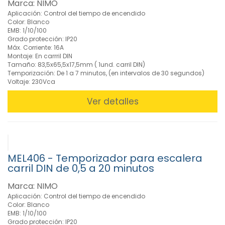
Eléctricos
Marca: NIMO
(330)
Aplicación: Control del tiempo de encendido
Color: Blanco
»
EMB: 1/10/100
Informática
Grado protección: IP20
(161)
Máx. Corriente: 16A
Montaje: En carrril DIN
»
Tamaño: 83,5x65,5x17,5mm ( 1und. carril DIN)
Material
Temporización: De 1 a 7 minutos, (en intervalos de 30 segundos)
Eléctrico
Voltaje: 230Vca
(167)
Ver detalles
»
Redes
(284)
»
Rollos
de
MEL406 - Temporizador para escalera
Cable
carril DIN de 0,5 a 20 minutos
(175)
Marca: NIMO
»
Aplicación: Control del tiempo de encendido
Telefonía
Color: Blanco
(37)
EMB: 1/10/100
Grado protección: IP20
» TV