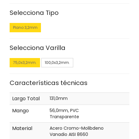
Selecciona Tipo
Plano 3,2mm
Selecciona Varilla
75,0x3,2mm.
100,0x3,2mm.
Características técnicas
Largo Total
131,0mm
Mango
56,0mm, PVC
Transparente
Material
Acero Cromo-Molibdeno
Vanadio AISI 8660