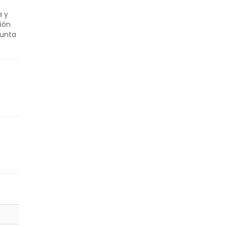
a y
ión
punta